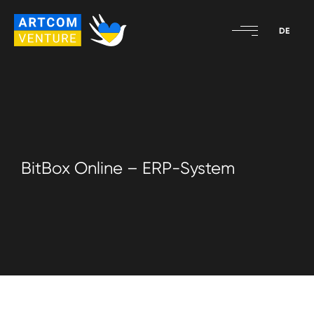
Zum
Inhalt
artcom
blogdescription
springen
venture
GmbH
BitBox Online – ERP-System