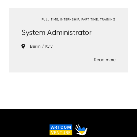
reporting
specialist"
FULL TIME
INTERNSHIP
PART TIME
TRAINING
System Administrator
Berlin
Kyiv
about
Read more
"System
Administrat