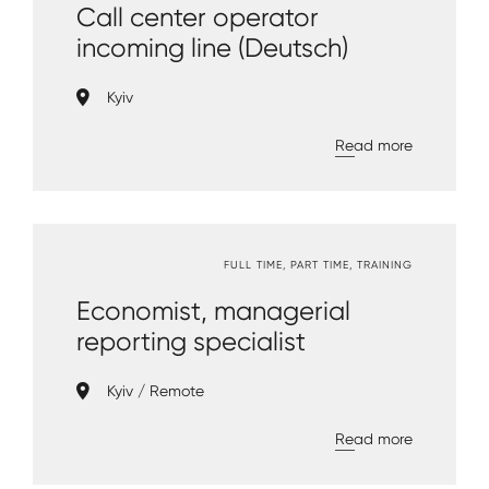
Call center operator
incoming line (Deutsch)
Kyiv
about
Read more
"Call
center
operator
incoming
FULL TIME
PART TIME
TRAINING
line
(Deutsch)"
Economist, managerial
reporting specialist
Kyiv
Remote
about
Read more
"Economist
manageria