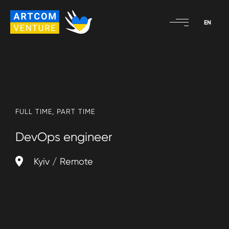
Skip
to
artcom
content
venture
GmbH
FULL TIME
PART TIME
DevOps engineer
Kyiv
Remote